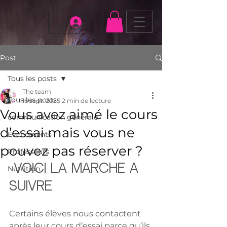
Post
Tous les posts
The team
Tous les posts
16 sept. 2025
2 min de lecture
Vous avez aimé le cours
communication générale
d’essai mais vous ne
Evenements
pouvez pas réserver ?
Professeurs
 Voici la marche à 
Nutrition
suivre
Certains élèves nous contactent 
après leur cours d’essai parce qu’ils 