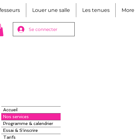
fesseurs
Louer une salle
Les tenues
More
Se connecter
Accueil
Nos services
Programme & calendrier
Essai & S'inscrire
Tarifs