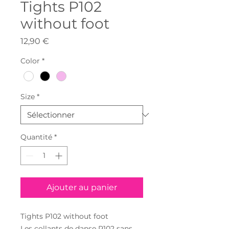
Tights P102
without foot
Prix
12,90 €
Color
*
Size
*
Quantité
*
Ajouter au panier
Tights P102 without foot
Les collants de danse P102 sans